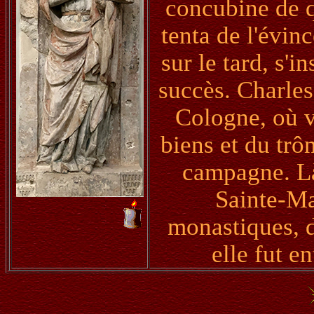
concubine de q
tenta de l'évinc
sur le tard, s'
succès. Charles 
Cologne, où vi
biens et du trô
campagne. Là
Sainte-Ma
monastiques, d
elle fut e