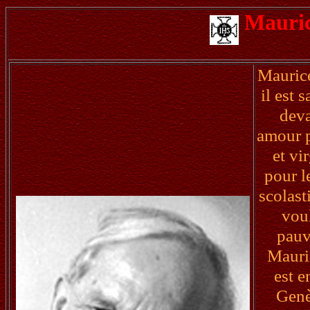
Mauri
Maurice
il est 
deva
amour p
et vi
pour l
scolast
voul
pauv
Mauri
est e
Genè