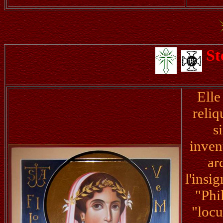
St
Elle
reliq
s
inven
ar
l'insi
"Phi
"locu