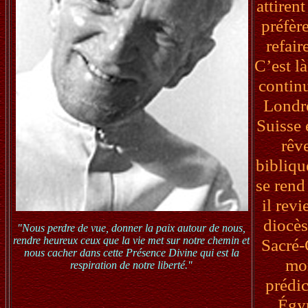
attiren
préfèr
refair
C’est l
contin
Londre
Suisse 
rêv
bibliqu
se rend
il rev
diocès
"Nous perdre de vue, donner la paix autour de nous,
rendre heureux ceux que la vie met sur notre chemin et
Sacré-
nous cacher dans cette Présence Divine qui est la
mor
respiration de notre liberté."
prédic
Égyp