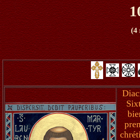
1
(4
Diac
Sixt
bie
pren
chrét