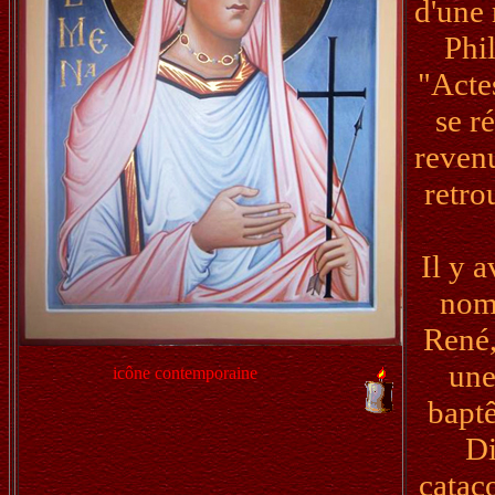
d'une 
Phi
"Actes
se r
revenu
retro
Il y 
nom.
René,
une
icône contemporaine
baptê
Di
catac