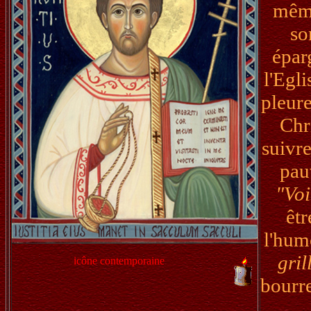
même
so
éparg
l'Egl
pleure
Chri
suivre
pauv
"Voi
êtr
l'hum
gril
icône contemporaine
bourre