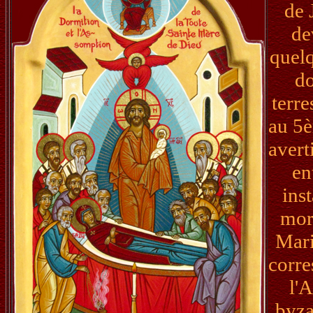
de 
de
quelq
do
terre
au 5è
avert
en
ins
mort
Mari
corre
l'
byza