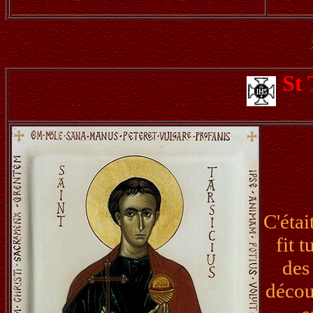
St 
C'étai
fit 
des
décou