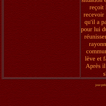
reçoit 
recevoir 
qu'il a p
pour lui d
réunisse
rayonn
communa
lève et 
Après il
s
jour pré