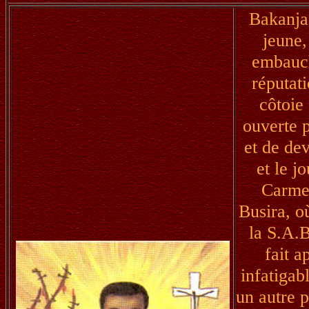
Bakanja
jeune,
embauch
réputati
côtoie
ouverte p
et de dev
et le 
Carmel
Busira, o
la S.A.
fait a
infatigab
un autre p