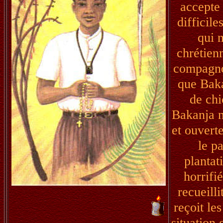
accepte 
difficil
qui n
chrétien
compagnon
que Baka
de chi
Bakanja n
et ouverte
le p
plantat
horrifi
recueilli
reçoit le
situation 