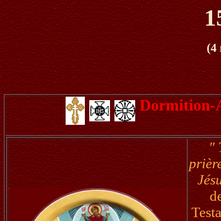
1
(4
Dormition-A
" 
prièr
Jésu
d
Testa