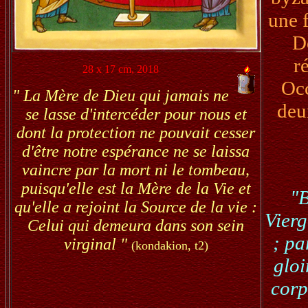
une 
D
r
28 x 17 cm, 2018
Occ
" La Mère de Dieu qui jamais ne
deu
se lasse d'intercéder pour nous et
dont la protection ne pouvait cesser
d'être notre espérance ne se laissa
vaincre par la mort ni le tombeau,
puisqu'elle est la Mère de la Vie et
"B
qu'elle a rejoint la Source de la vie :
Vierg
Celui qui demeura dans son sein
; pa
virginal "
(kondakion, t2)
gloi
corp