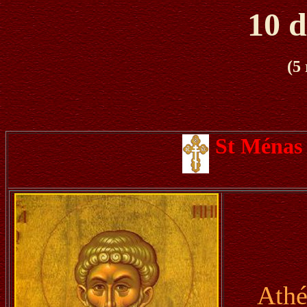
10 
(5
St Ménas
Athé