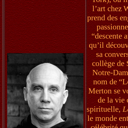
l’art chez 
prend des eng
passionne
“descente a
qu’il décou
sa conver
collège de 
Notre-Dame
nom de “Lo
Merton se v
de la vie
spirituelle,
L
le monde ent
célébrité qu