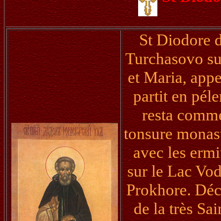
St Diodore d
Turchasovo sur
et Maria, appe
partit en pél
resta comme 
tonsure monast
avec les ermit
sur le Lac Vod
Prokhore. Déc
de la très Sa