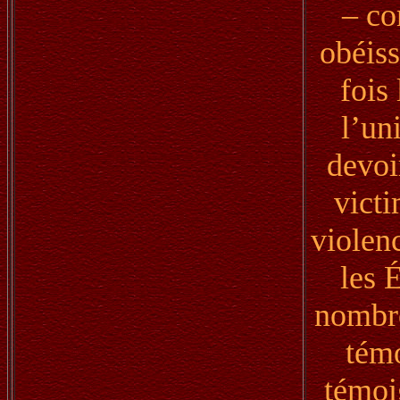
– co
obéiss
fois
l’un
devoi
victi
violenc
les 
nombre
témo
témoig