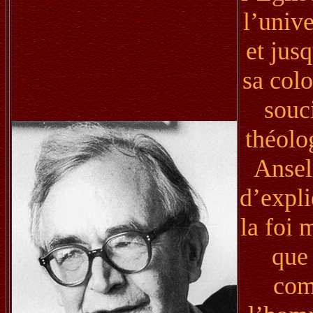
l’unive
et jusq
sa col
souc
théolog
Ansel
d’expli
la foi 
que
com