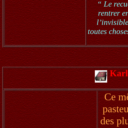
“ Le recu
rentrer e
l’invisibl
toutes choses
Karl
Ce mê
pasteu
des pl