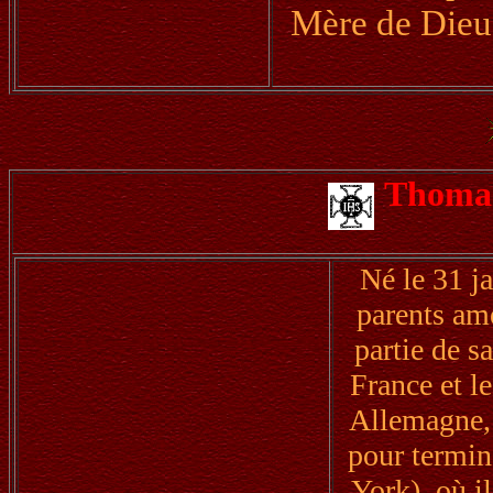
Mère de Dieu 
Thoma
Né le 31 j
parents am
partie de s
France et l
Allemagne, 
pour termin
York), où il