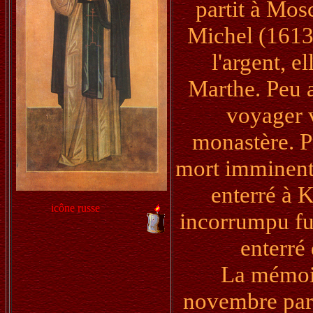
partit à Mos
Michel (1613-
l'argent, e
Marthe. Peu a
voyager 
monastère. Pr
mort imminente
enterré à 
icône russe
incorrumpu fut
enterré
La mémoir
novembre par 