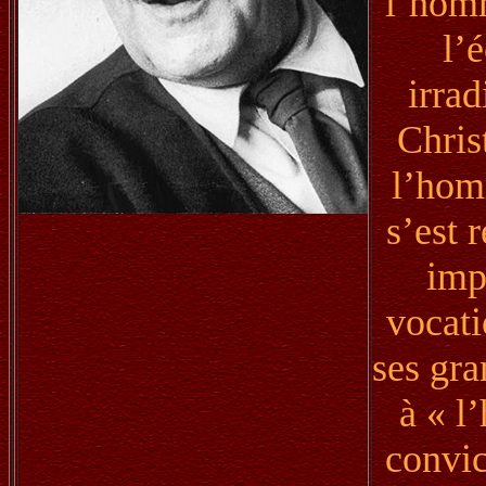
l’homm
l’
irrad
Chris
l’hom
s’est 
imp
vocati
ses gr
à « l
convic