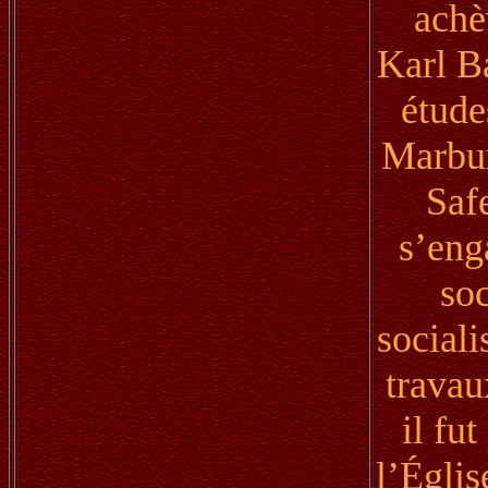
achèv
Karl Ba
étude
Marbur
Safe
s’eng
soc
sociali
travau
il fu
l’Églis