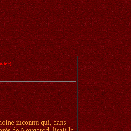
nvier)
moine inconnu qui, dans
près de Novgorod, lisait le