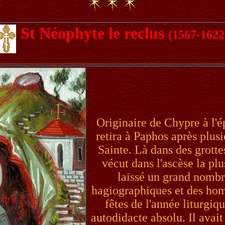
St Néophyte le reclus
(1567-1622
Originaire de Chypre à l'é
retira à Paphos après plus
Sainte. Là dans des grottes
vécut dans l'ascèse la pl
laissé un grand nombre
hagiographiques et des ho
fêtes de l'année liturgiq
autodidacte absolu. Il ava