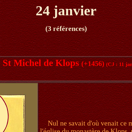
24 janvier
(3 références)
St Michel de Klops
(+1456)
(CJ : 11 ja
Nul ne savait d'où venait ce 
l'église du monastère de Klops, 