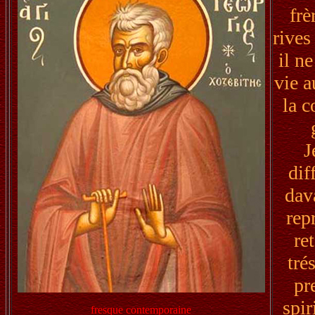
frè
rives
il n
vie a
la 
J
dif
dav
rep
re
tré
pr
spir
fresque contemporaine