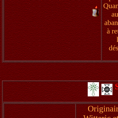
Quan
au
aban
à r
dé
Originair