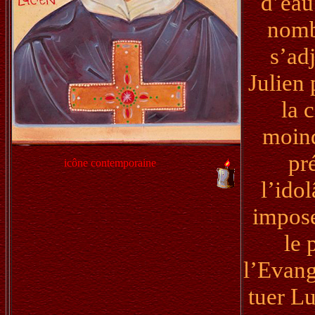
d’eau
nombr
s’ad
Julien 
la 
moind
pr
icône contemporaine
l’ido
impose
le 
l’Evang
tuer Lu