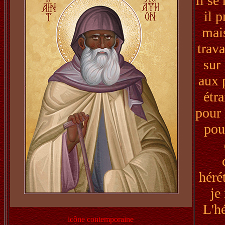
Il se
il p
mais
trava
sur
aux 
étr
pour 
pou
héré
je
L'hé
icône contemporaine