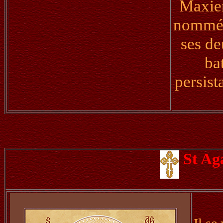
Maxien
nommée
ses de
ba
persist
St A