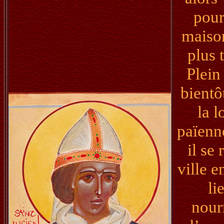
pour
maiso
plus 
Plein
bientô
la l
païenn
il se
ville e
li
nour