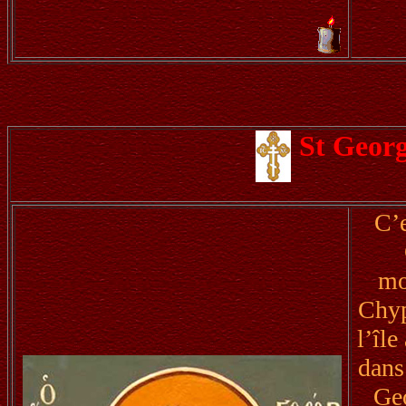
St Geor
C’e
mo
Chyp
l’îl
dans
Geo