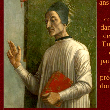
ans
c
dan
de
Eu
pau
pré
don