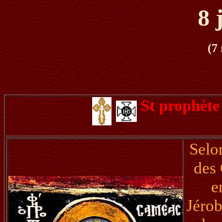
8 
(7
St prophèt
Selo
des 
e
Jérob