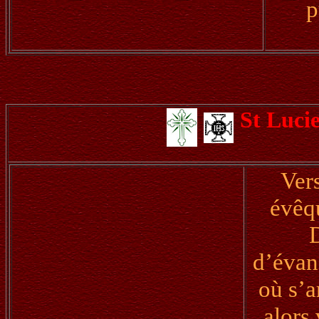
p
St Luci
Ver
évêqu
D
d’évang
où s’a
alors