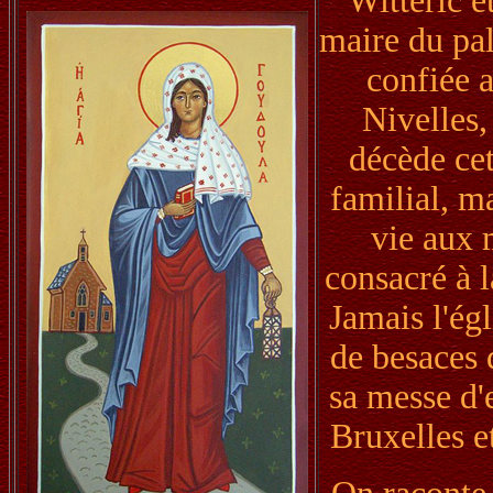
Witteric e
maire du pal
confiée 
Nivelles,
décède cet
familial, m
vie aux 
consacré à l
Jamais l'ég
de besaces 
sa messe d'
Bruxelles e