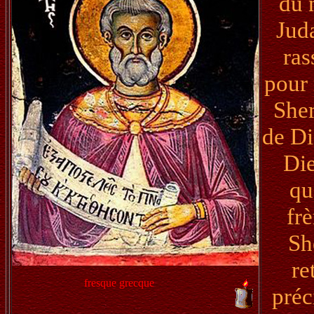
du 
Jud
ras
pour 
She
de Di
Die
qu
frè
Sh
re
fresque grecque
préc