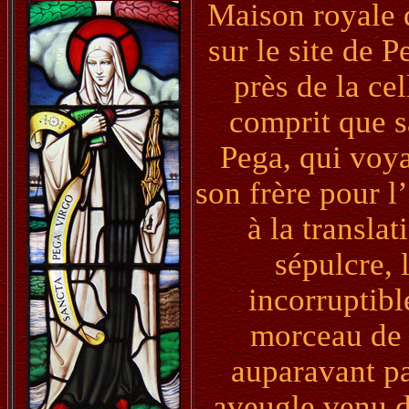
Maison royale 
sur le site de 
près de la ce
comprit que sa
Pega, qui voya
son frère pour l’
à la transla
sépulcre, 
incorruptibl
morceau de s
auparavant pa
aveugle venu d