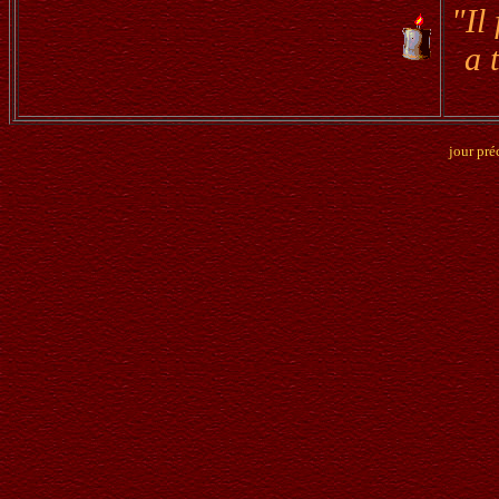
"Il
a 
jour pré