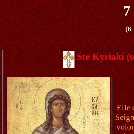
7 
(6
Ste Kyriaki 
Elle 
Seign
volon