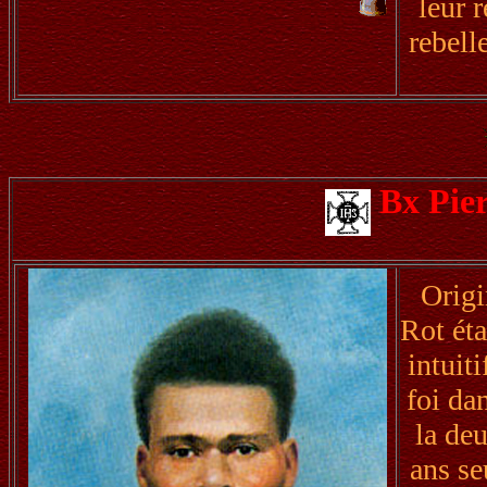
leur 
rebell
Bx Pie
Origi
Rot éta
intuit
foi da
la de
ans se