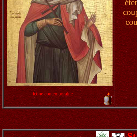
éte
coup
cou
icône contemporaine
S