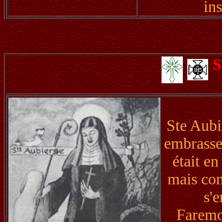
in
S
Ste Aubi
embrasser
était en
mais com
s'e
Faremo