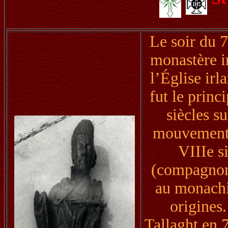
Le soir du 
monastère i
l’Église irl
fut le princ
siècles s
mouvement 
VIIIe si
(compagnons
au monachi
origines
Tallaght en 