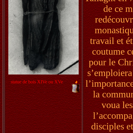
de ce m
redécouvr
monastique
travail et 
coutume ce
pour le Chri
s’emploiera
l’importance
statue de bois XIVe ou XVe
la communa
voua les
l’accompag
disciples e