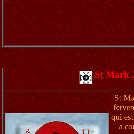
St Mark 
St Ma
ferven
qui es
a co