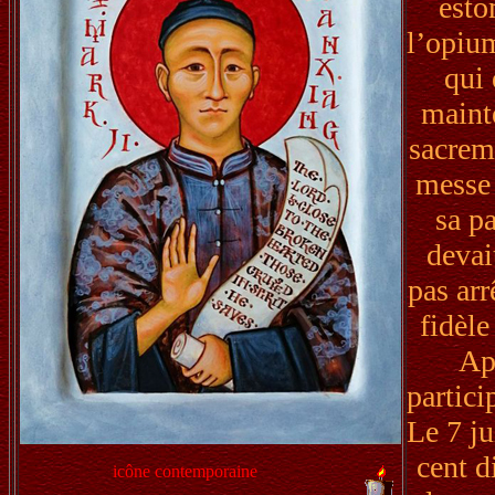
esto
l’opium
qui 
mainte
sacreme
messe 
sa pa
devai
pas arr
fidèle
Apr
partici
Le 7 ju
cent d
icône contemporaine