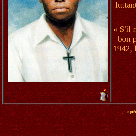
luttan
« S'il 
bon p
1942, 
jour pré