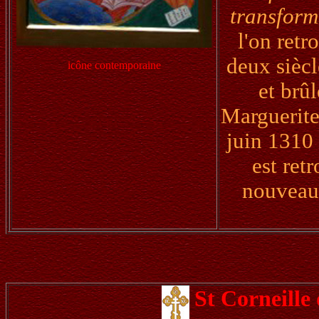
transform
l'on ret
deux siècl
icône contemporaine
et brû
Marguerite
juin 1310 
est ret
nouveau 
St Corneill