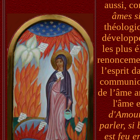
aussi, co
âmes s
théologiq
développe
les plus é
renoncemen
l’esprit d
communion
de l’âme a
l'âme 
d'Amour
parler, si
est feu 