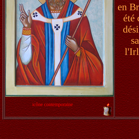
en Br
été 
dési
sa
l'I
icône contemporaine