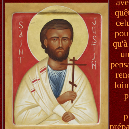
ave
quêt
cel
pour
qu'à
un
pensa
ren
loin
p
p
prépa