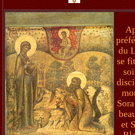
Ap
préfé
du L
se fi
soi
disc
mon
Sora
beau
et 
Bla