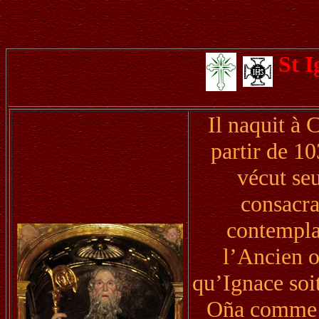
St 
Il naquit à 
partir de 1
vécut se
consacran
contempla
l’Ancien o
qu’Ignace soi
Oña comme a