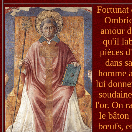
Fortunat 
Ombrie.
amour de
qu'il l
pièces d
dans sa
homme au
lui donne
soudaine
l'or. On r
le bâton 
bœufs, et