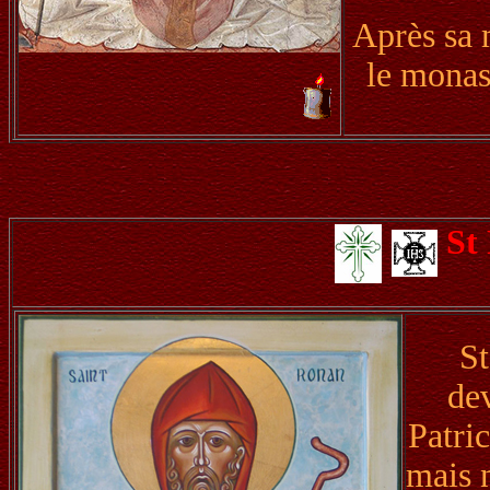
Après sa 
le monas
St
St
dev
Patric
mais n