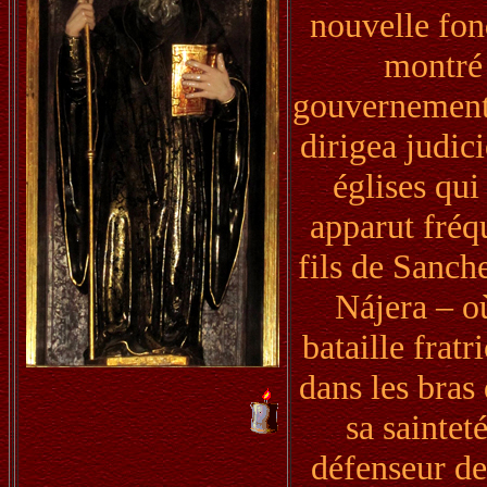
nouvelle fon
montré 
gouvernement 
dirigea judic
églises qui
apparut fréq
fils de Sanche
Nájera – où
bataille frat
dans les bras
sa saintet
défenseur de 