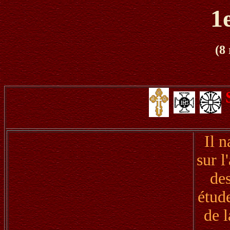
1
(8
Il n
sur l
des
étude
de l