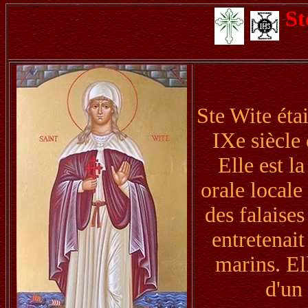
St
Ste Wite éta
IXe siècle
Elle est l
orale locale
des falaises
entretenai
marins. El
d'un