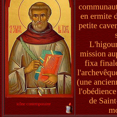
communauté
en ermite 
petite cave
L'higou
mission au
fixa fina
l'archevêqu
(une ancien
l'obédience
de Saint
icône contemporaine
mo