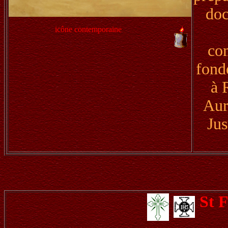
doc
icône contemporaine
co
fond
à 
Aur
Jus
St 