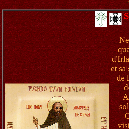
S
Nec
qua
d'Irl
et sa
de 
d
A
so
C
vis