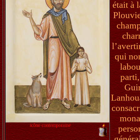
était à
Plouvie
champs
char
l’averti
qui no
labou
parti
Guir
Lanhoua
consacr
monas
icône contemporaine
perso
généra