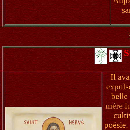
Aujou
sa
S
Il av
expuls
belle
mère lu
cult
poésie.