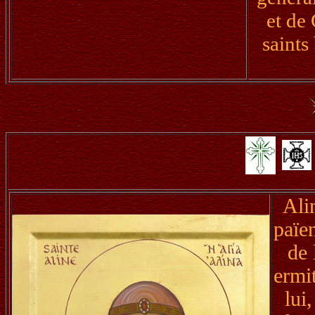
et de 
saints
Ali
païen
de 
ermit
lui