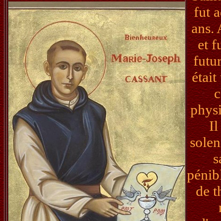
fut 
ans. 
et f
futur
était
c
physi
Il
solen
s
pénibl
de t