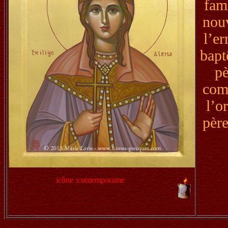
fami
nouv
l’er
bapt
pè
comp
l’o
père
icône :contemporaine