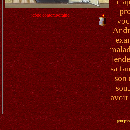
d'a
pro
icône contemporaine
voca
André
exam
malad
lende
sa fa
son 
souf
avoir
jour pré