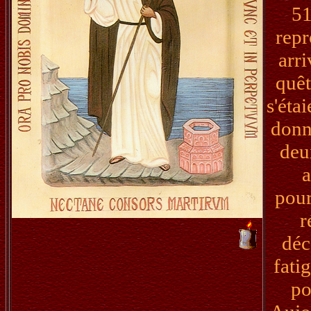
51
repr
arri
quêt
s'éta
donn
deu
a
pour
r
déc
fati
po