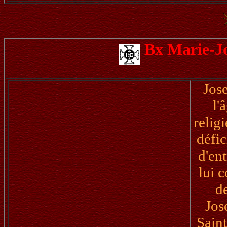
Bx Marie-J
Jos
l'
relig
défic
d'ent
lui 
de
Jos
Sain