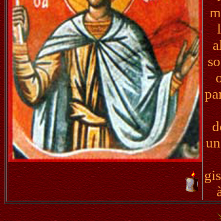
m
a
so
pa
d
un
gi