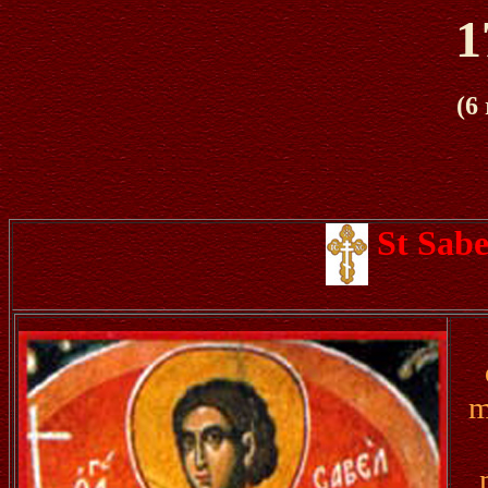
1
(6
St Sabe
m