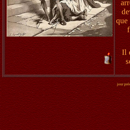
ar
de
que 
Il
s
jour pré