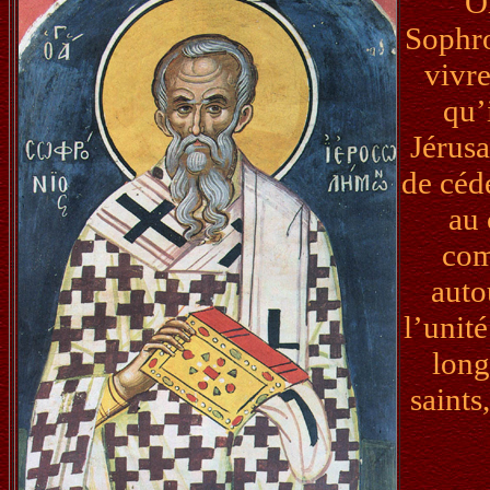
O
Sophro
vivre
qu’i
Jérusa
de céde
au 
com
auto
l’unit
long
saint