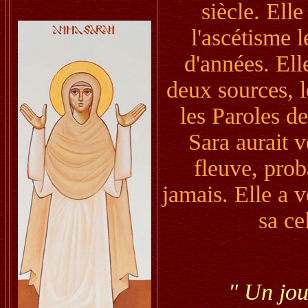
siècle. Ell
l'ascétisme 
d'années. Ell
deux sources, 
les Paroles d
Sara aurait 
fleuve, prob
jamais. Elle a v
sa ce
" Un jou