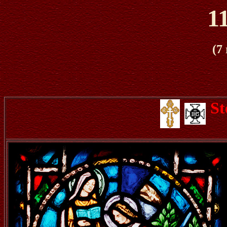
1
(7
St