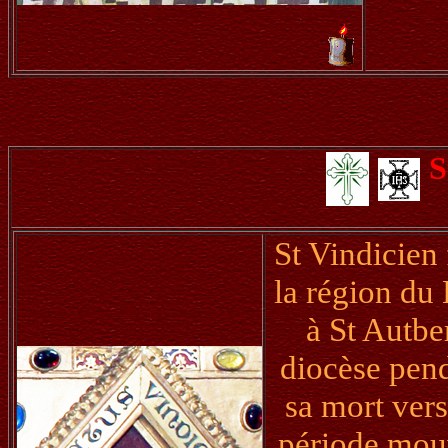
S
St Vindicien
la région du 
à St Autbe
diocèse pend
sa mort ver
période mouv