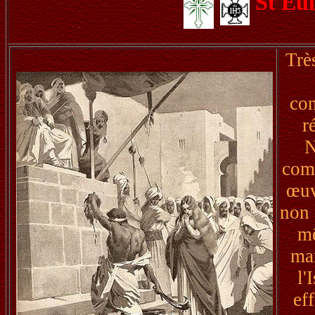
St Eu
Très
con
r
N
comm
œuv
non 
mê
mar
l'
eff