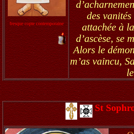
d’acharnement
des vanités
fresque copte contemporaine
attachée à la
d’ascèse, se m
Alors le démon 
m’as vaincu, Sar
l
St Sophr