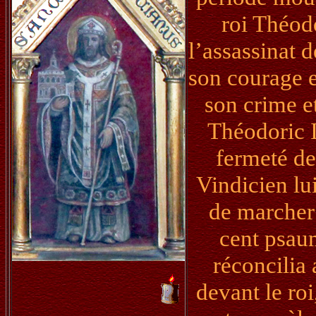
roi Théodo
l’assassinat d
son courage e
son crime et
Théodoric I
fermeté de
Vindicien lu
de marcher 
cent psaum
réconcilia
devant le roi