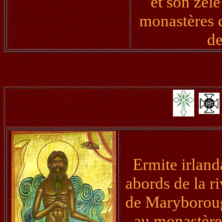
et son zèle
monastères d
de
Ermite irland
abords de la r
de Maryborough
au monastère 