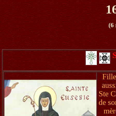
1
(6
Fill
auss
Ste C
de so
mèr