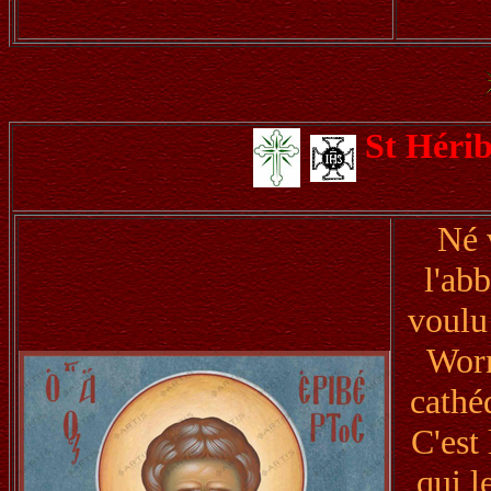
St Héri
Né 
l'ab
voulu
Worm
cathé
C'est
qui l