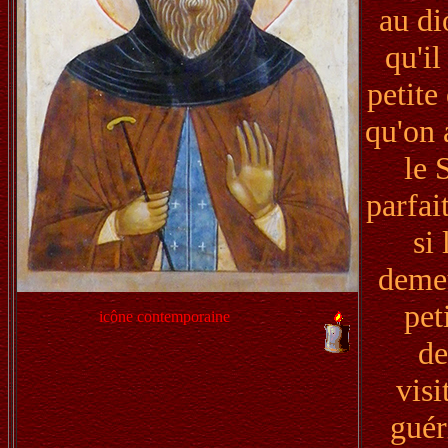
au di
qu'il
petite
qu'on 
le 
parfai
si
demeu
pet
icône contemporaine
de
visi
guér