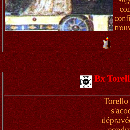
com
confi
trou
Bx Torel
Torello
s'aco
dépravé
condui