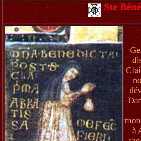
Ste Béné
Gen
di
Clai
no
dé
Dam
mona
à 
sag