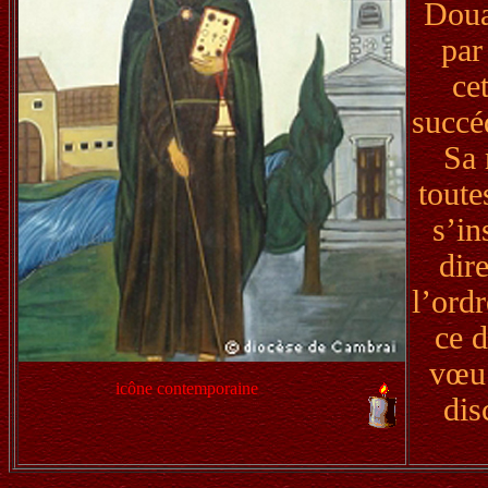
Doua
par
ce
succé
Sa 
toute
s’in
dir
l’ord
ce d
vœu 
icône contemporaine
dis