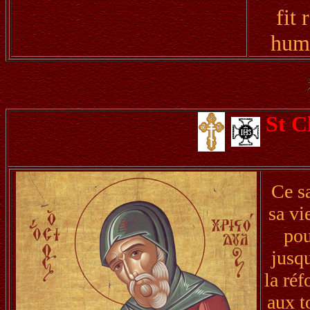
fit
humi
St C
Ce s
sa vi
pou
jusqu
la ré
aux t