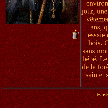
environ
jour, une
vêtement
ans, q
essaie 
bois. C
sans mon
bébé. Le
de la for
sain et
jour pré