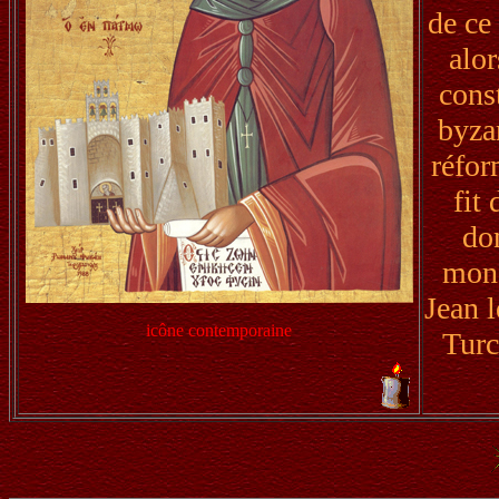
de ce 
alor
cons
byza
réfor
fit
do
mona
Jean l
icône contemporaine
Turc