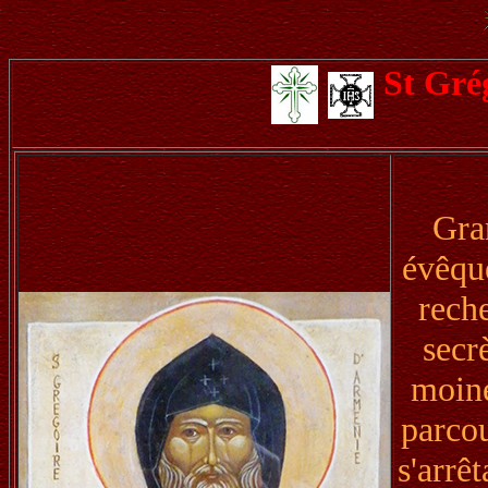
St Gré
Gra
évêqu
reche
secr
moine
parcou
s'arrê