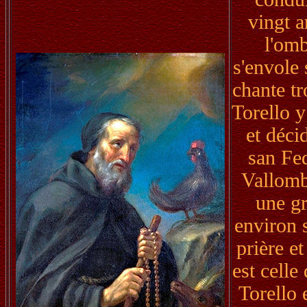
vingt a
l'omb
s'envole
chante tr
Torello y
et déci
san Fed
Vallomb
une gr
environ s
prière et
est celle
Torello 