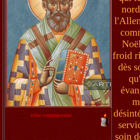
nord
l'Alle
comm
Noël
froid r
dès s
qu
évan
mê
désinté
icône contemporaine
servi
soin d