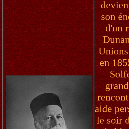
devien
son én
d'un 
Dunant
Unions
en 1855
Solf
grand
rencont
aide per
le soir