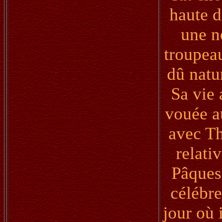
haute d
une n
troupeau
dû natu
Sa vie 
vouée au
avec Th
relati
Pâques,
célébre
jour où 