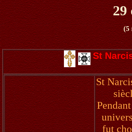
29 
(5
St Narci
St Narci
sièc
Pendant 
univers
fut ch