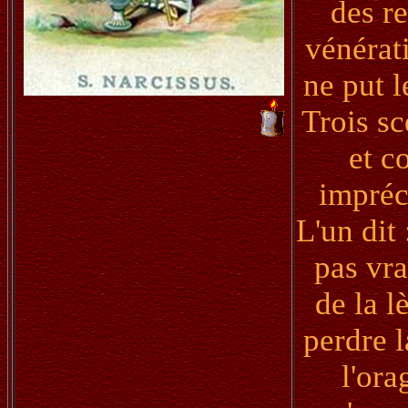
des re
vénérati
ne put l
Trois sc
et c
impréc
L'un dit 
pas vra
de la l
perdre l
l'ora