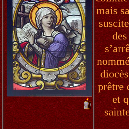
mais sa
suscit
des
s’arr
nommé 
diocès
prêtre 
et q
saint