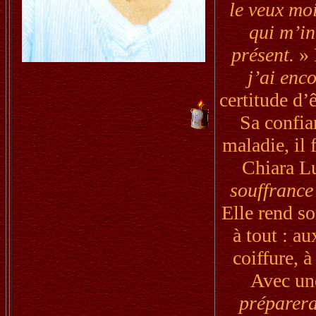
le veux moi
qui m’int
présent.
» 
j’ai enc
certitude d’
Sa confia
maladie, il
Chiara Lu
souffrance 
Elle rend so
à tout : a
coiffure, 
Avec un
prépareras