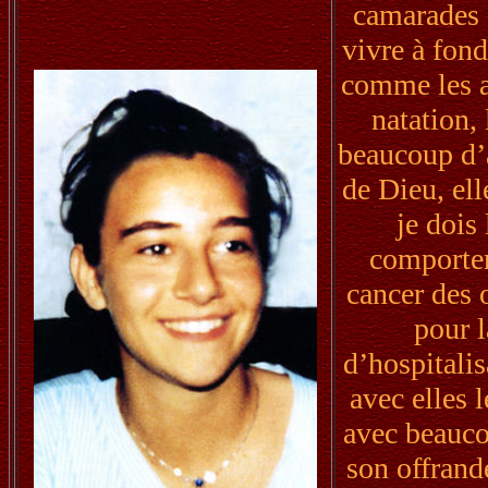
camarades d
vivre à fond
comme les au
natation,
beaucoup d’a
de Dieu, ell
je dois
comporter
cancer des 
pour l
d’hospitalis
avec elles 
avec beauco
son offrand