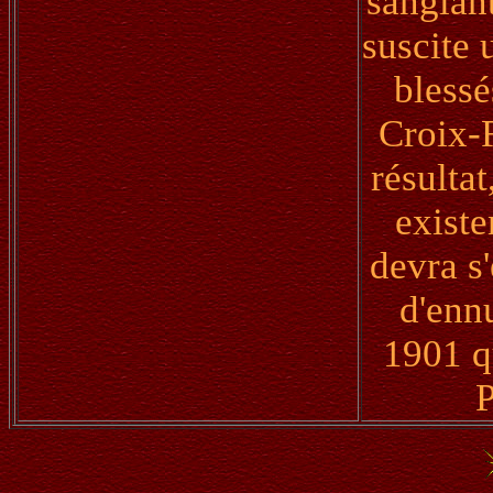
sanglan
suscite 
blessé
Croix-R
résulta
existe
devra s'
d'ennu
1901 qu
P