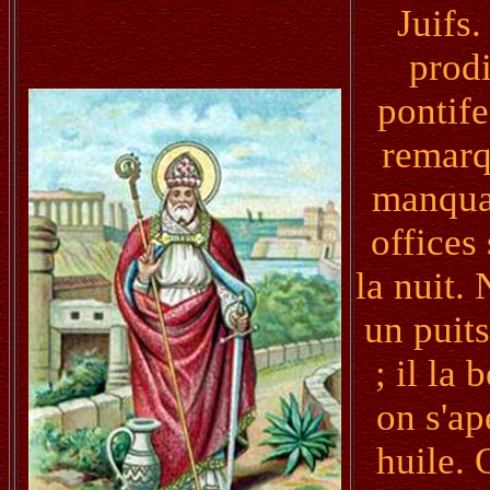
Juifs
prodi
pontife
remarq
manquai
offices
la nuit.
un puits
; il la 
on s'ap
huile.