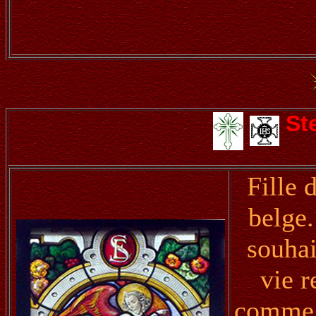
St
Fille 
belge.
souhai
vie r
comme r