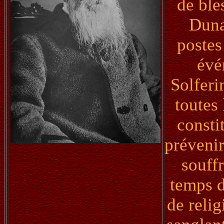
de ble
Duna
postes
évé
Solferi
toutes 
consti
prévenir
souff
temps d
de reli