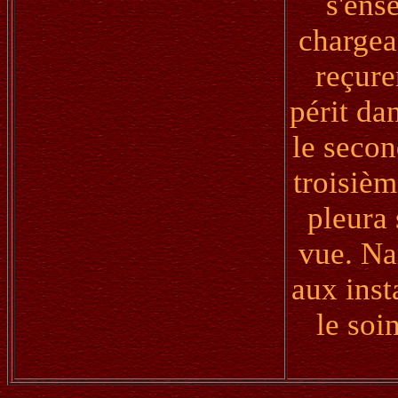
s'ens
chargea
reçure
périt da
le secon
troisièm
pleura 
vue. Na
aux inst
le soi