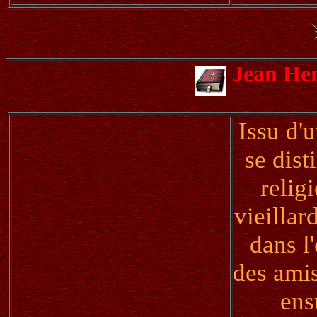
Jean He
Issu d'
se dist
relig
vieillar
dans l
des amis
ens