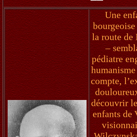
Une enfa
bourgeoise 
la route de
– sembl
pédiatre eng
humanisme e
compte, l’ex
douloureux
découvrir l
enfants de 
visionnai
Wilczynska,