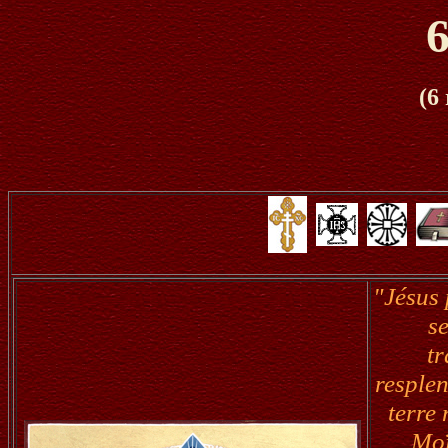
6
(6
"Jésus 
se
tr
resplen
terre 
Moï