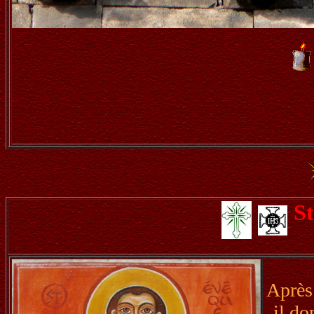
St
Après 
il do