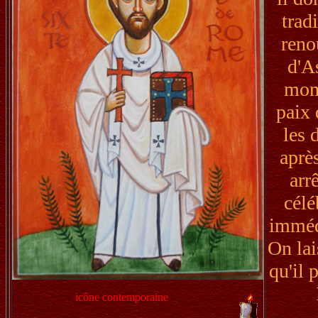
trad
reno
d'As
mome
paix 
les 
après
arr
célé
immédi
On lai
qu'il 
icône contemporaine