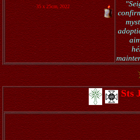
"Sei
35 x 25cm, 2022
confirm
myst
adoptio
aim
hé
mainten
Sts 