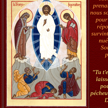
prenan
nous so
pour 
répo
survint
nué
So
p
"Tu t'
laiss
pou
pécheur
D