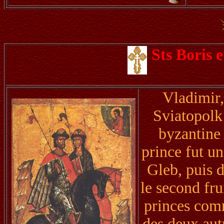
Sts Boris 
Vladimir,
Sviatopolk 
byzantine 
prince fut un
Gleb, puis d
le second fru
princes comm
des deux aut