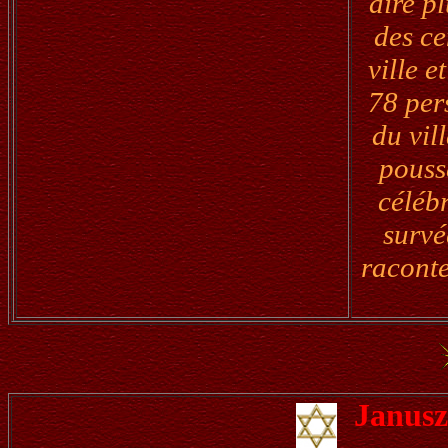
dire pl
des ce
ville 
78 per
du vil
poussé
célébr
survé
raconte
Janus