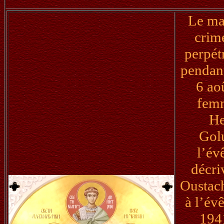
Le mas
crim
perpét
pendan
6 ao
femm
He
Gol
l’év
décri
Oustach
à l’év
194