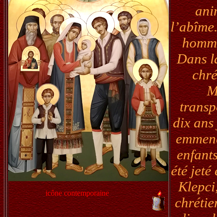
ani
l’abîme.
hommes
Dans la
chré
M
transp
dix ans
emmenée
enfants
été jeté
Klepci
icône contemporaine
chrétie