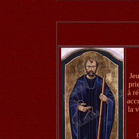
Jeu
pri
à r
accu
la 