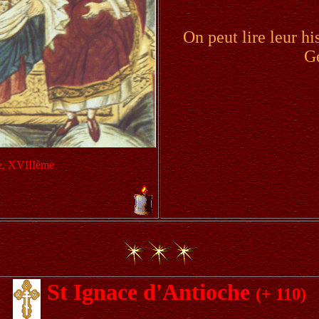
On peut lire leur his
G
e, XVIIIème
St Ignace d'Antioche
(+ 110)