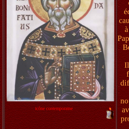
é
cau
à
Pap
B
I
di
no
av
icône contemporaine
pr