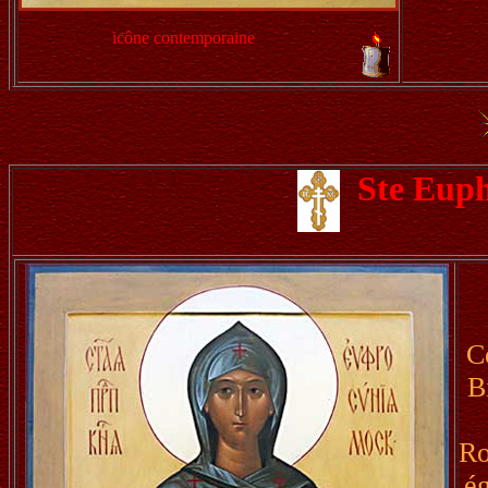
icône contemporaine
Ste Eup
C
B
Ro
ég