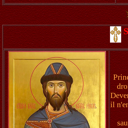
S
Prin
dro
Deven
il n'
sau