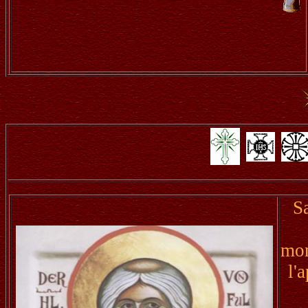
S
mon
l'