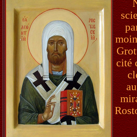
N
sci
pa
moin
Grot
cité 
cl
au
mir
Rost