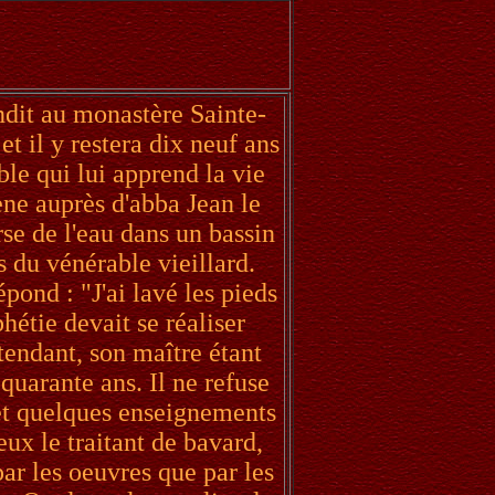
endit au monastère Sainte-
et il y restera dix neuf ans
le qui lui apprend la vie
ène auprès d'abba Jean le
rse de l'eau dans un bassin
s du vénérable vieillard.
pond : "J'ai lavé les pieds
étie devait se réaliser
tendant, son maître étant
 quarante ans. Il ne refuse
et quelques enseignements
ux le traitant de bavard,
ar les oeuvres que par les