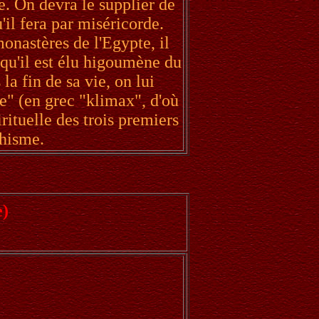
ce. On devra le supplier de
il fera par miséricorde.
onastères de l'Egypte, il
 qu'il est élu higoumène du
a fin de sa vie, on lui
e" (en grec "klimax", d'où
ituelle des trois premiers
hisme.
e)