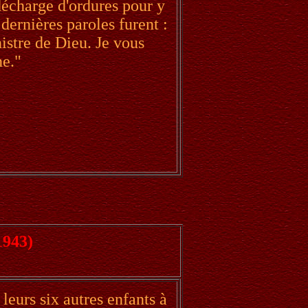
 décharge d'ordures pour y
 dernières paroles furent :
nistre de Dieu. Je vous
e."
1943)
 leurs six autres enfants à