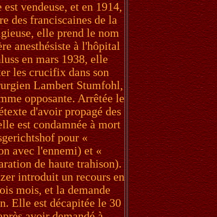
e est vendeuse, et en 1914,
re des franciscaines de la
igieuse, elle prend le nom
re anesthésiste à l'hôpital
luss en mars 1938, elle
er les crucifix dans son
hirurgien Lambert Stumfohl,
omme opposante. Arrêtée le
étexte d'avoir propagé des
, elle est condamnée à mort
sgerichtshof pour «
on avec l'ennemi) et «
ration de haute trahison).
er introduit un recours en
rois mois, et la demande
. Elle est décapitée le 30
 après avoir demandé à