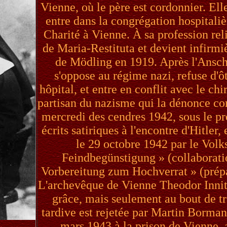
Vienne, où le père est cordonnier. Ell
entre dans la congrégation hospitaliè
Charité à Vienne. À sa profession rel
de Maria-Restituta et devient infirmiè
de Mödling en 1919. Après l'Ansch
s'oppose au régime nazi, refuse d'ôt
hôpital, et entre en conflit avec le c
partisan du nazisme qui la dénonce c
mercredi des cendres 1942, sous le pr
écrits satiriques à l'encontre d'Hitler
le 29 octobre 1942 par le Volk
Feindbegünstigung » (collaborati
Vorbereitung zum Hochverrat » (prépa
L'archevêque de Vienne Theodor Innitz
grâce, mais seulement au bout de t
tardive est rejetée par Martin Bormann
mars 1943 à la prison de Vienne,