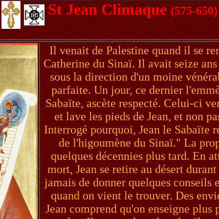
St Jean Climaque
(575-650)
Il venait de Palestine quand il se r
Catherine du Sinaï. Il avait seize ans 
sous la direction d'un moine vénérab
parfaite. Un jour, ce dernier l'emm
Sabaïte, ascète respecté. Celui-ci ve
et lave les pieds de Jean, et non pa
Interrogé pourquoi, Jean le Sabaïte ré
de l'higoumène du Sinaï." La proph
quelques décennies plus tard. En at
mort, Jean se retire au désert durant
jamais de donner quelques conseils 
quand on vient le trouver. Des envie
Jean comprend qu'on enseigne plus p