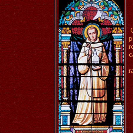
C
p
r
c
r