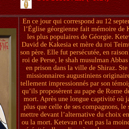
En ce jour qui correspond au 12 septe
l’Église géorgienne fait mémoire de K
les plus populaires de Géorgie. Kete
David de Kakesia et mère du roi Teimu
son père. Elle fut persécutée, en raison
roi de Perse, le shah musulman Abbas I
en prison dans la ville de Shiraz. St
missionnaires augustiniens originair
tellement impressionnés par son témoig
qu’ils proposèrent au pape de Rome de
mort. Après une longue captivité où jam
plus que celle de ses compagnons, le s
mettre devant l’alternative du choix en
ou la mort. Ketevan n’eut pas la moind