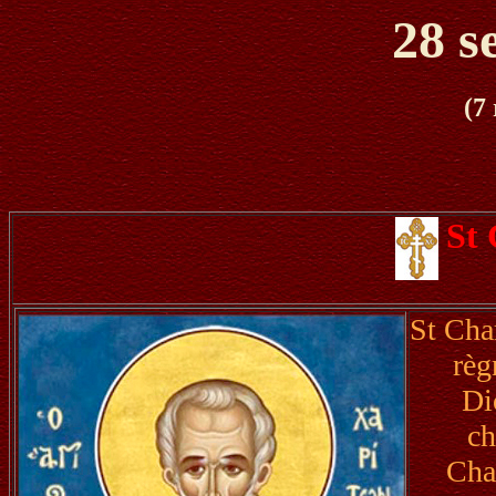
28 s
(7
St
St Cha
règ
Di
ch
Char