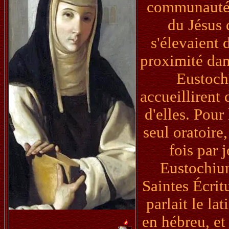
communautés 
du Jésus 
s'élevaient 
proximité dan
Eustoch
accueillirent
d'elles. Pour 
seul oratoire
fois par 
Eustochium
Saintes Écrit
parlait le la
en hébreu, e