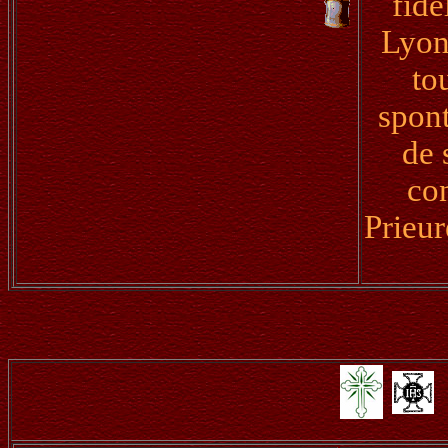
fidè
Lyon 
to
spont
de 
con
Prieur