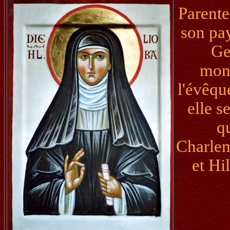
Parente
son pay
Ge
mona
l'évêqu
elle s
q
Charlem
et Hi