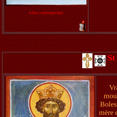
icône contemporaine
St
Vr
mour
Boles
mère e