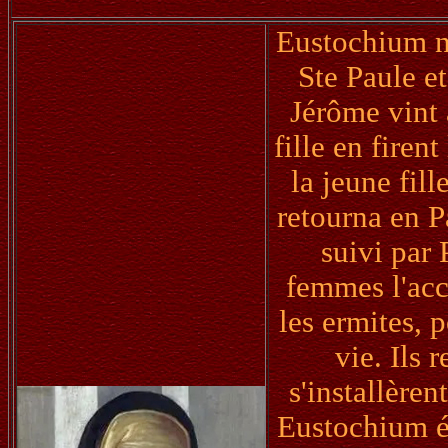
Eustochium na
Ste Paule e
Jérôme vint 
fille en firen
la jeune fil
retourna en P
suivi par
femmes l'acc
les ermites, 
vie. Ils 
s'installère
Eustochium é