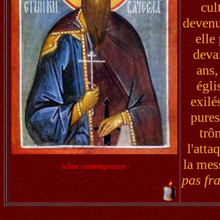
cul
devenu
elle
deva
ans,
égli
exilé
pures
trôn
l'atta
la mes
icône contemporaine
pas fra