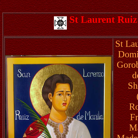
St Laurent Ruiz
St La
Domi
Gorob
d
Sh
Ro
F
Ma
Madel