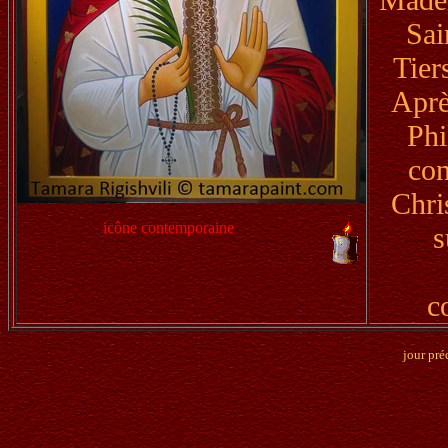
Sai
Tier
Aprè
Phi
con
Chri
icône contemporaine
s
c
jour pré