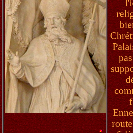
l'
reli
bie
Chrét
Palai
pas
suppo
d
comm
Ennem
route