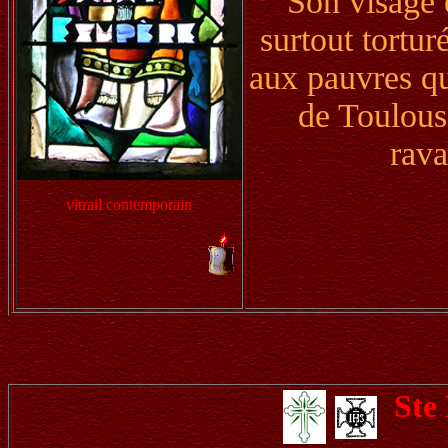
Son visage e
surtout tortur
aux pauvres qui
de Toulous
rava
vitrail contemporain
Ste