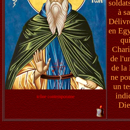
soldat
à sa
Délivr
en Egy
qui
Chari
de l'u
de la 
ne pou
un te
indi
icône contemporaine
Die