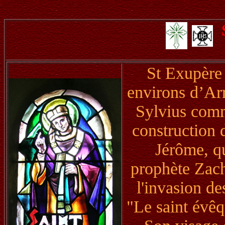
St Exupère 
environs d’Arr
Sylvius comm
construction d
Jérôme, qu
prophète Zacha
l'invasion de
"Le saint évêqu