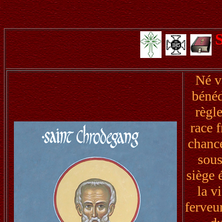
Né v
bénéd
règl
race f
chance
sous
siège 
la v
ferveu