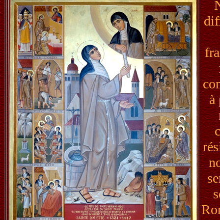
N
dif
fr
com
à 
rés
n
se
s
Rom