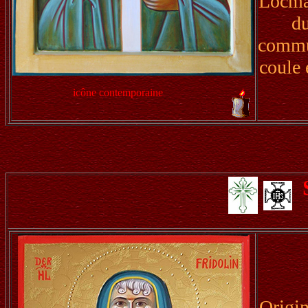
Locmar
du
commun
coule 
icône contemporaine
Origin