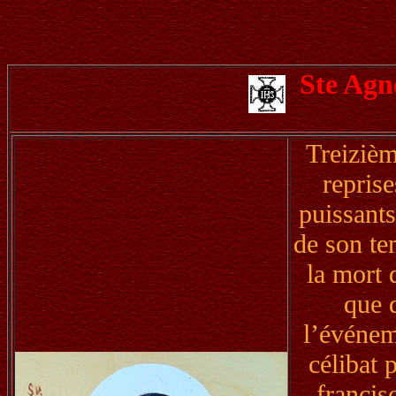
Ste Ag
Treizièm
reprise
puissants
de son te
la mort 
que 
l’événem
célibat 
francis