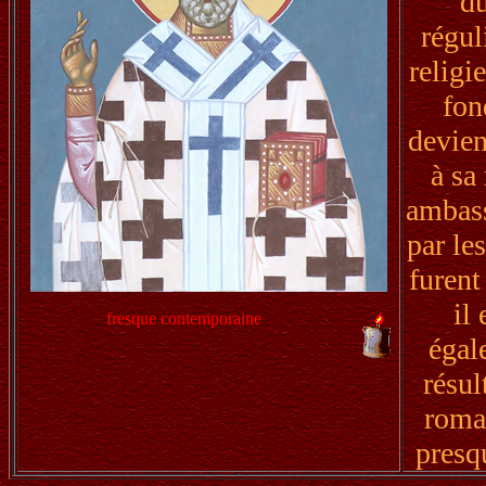
du
régul
religi
fon
devien
à sa
ambass
par le
furent
il
fresque contemporaine
égal
résul
roma
presq