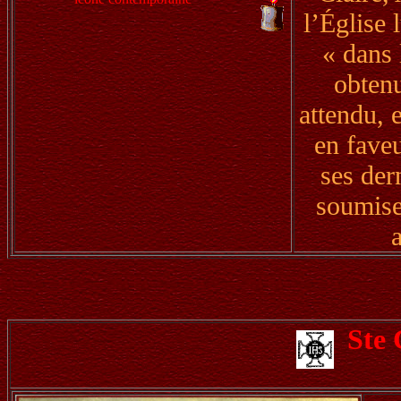
l’Église 
« dans 
obten
attendu, 
en fave
ses der
soumise 
Ste 