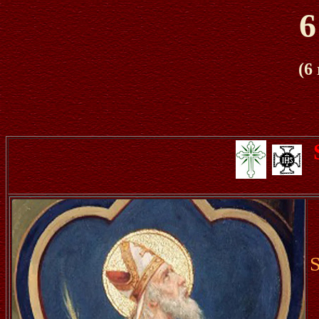
6
(6
S