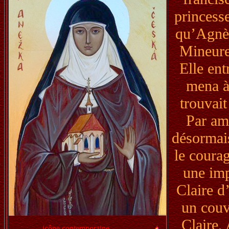
princess
qu’Agnès
Mineure
Elle ent
mena à 
trouvait
Par amo
désormais
le courag
une imp
Claire d
un cou
Claire,
icône contemporaine