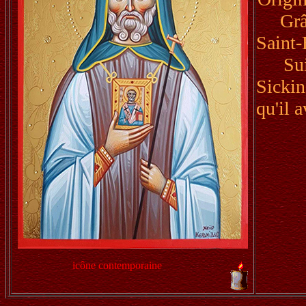
Grâ
Saint-
Sui
Sickin
qu'il a
icône contemporaine