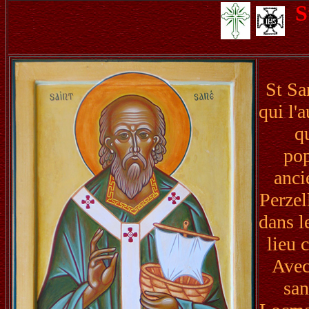
S
St Sa
qui l'
q
pop
anci
Perzel
dans l
lieu 
Avec
san