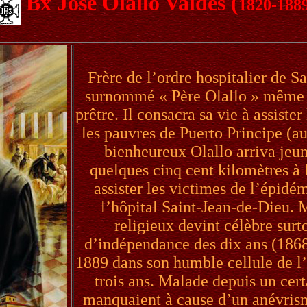
Bx José Olallo Valdés (
1820-188
Frère de l’ordre hospitalier de Sa
surnommé « Père Olallo » même si 
prêtre. Il consacra sa vie à assister
les pauvres de Puerto Principe (
bienheureux Olallo arriva jeu
quelques cinq cent kilomètres à 
assister les victimes de l’épidé
l’hôpital Saint-Jean-de-Dieu
religieux devint célèbre surt
d’indépendance des dix ans (1868
1889 dans son humble cellule de l’
trois ans. Malade depuis un cert
manquaient à cause d’un anévrism