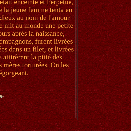
 était enceinte et Perpétue,
de la jeune femme tenta en
x dieux au nom de l'amour
le mit au monde une petite
jours après la naissance,
 compagnons, furent livrées
s dans un filet, et livrées
 attirèrent la pitié des
s mères torturées. On les
égorgeant.