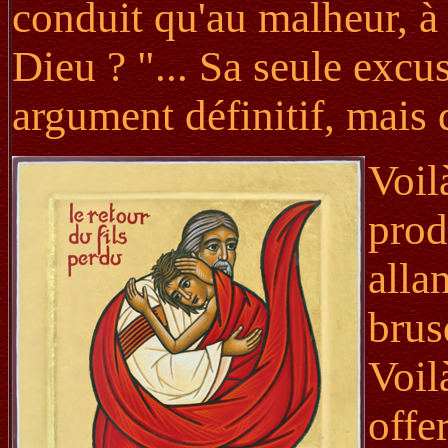
conduit qu'au malheur, à 
Dieu ? "... Sa seule excuse
argument définitif, mais 
Voil
prod
alla
brus
Voil
offe