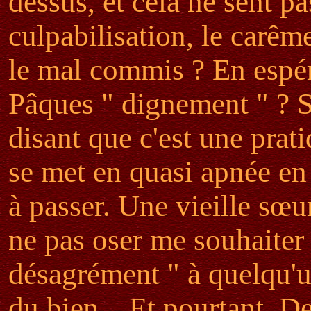
dessus, et cela ne sent pa
culpabilisation, le carê
le mal commis ? En espér
Pâques " dignement " ? Si 
disant que c'est une prati
se met en quasi apnée en
à passer. Une vieille sœur
ne pas oser me souhaiter
désagrément " à quelqu'u
du bien... Et pourtant. D