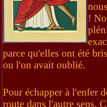
nous
! No
plén
exac
parce qu'elles ont été br
ou l'on avait oublié.
Pour échapper à l'enfer d
route dans l'autre sens. 