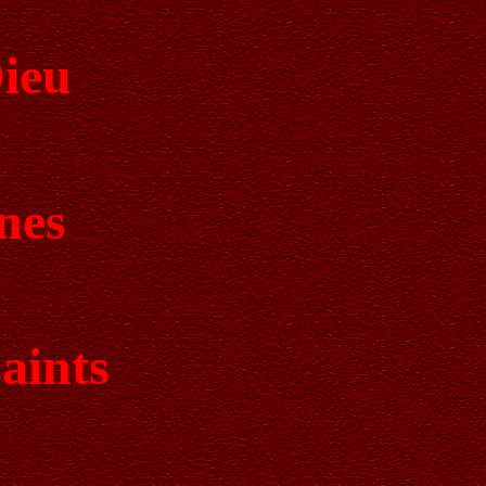
Dieu
ènes
saints