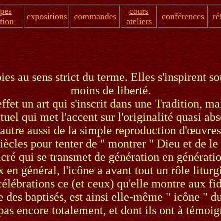
apes
cours
expositions
commandes
conférences
ré
tion
ateliers
ies au sens strict du terme. Elles s'inspirent
moins de liberté.
effet un art qui s'inscrit dans une Tradition, ma
tuel qui met l'accent sur l'originalité quasi ab
autre aussi de la simple reproduction d'œuvres
iècles pour tenter de " montrer " Dieu et de le 
acré qui se transmet de génération en génératio
 en général, l'icône a avant tout un rôle liturg
célébrations ce (et ceux) qu'elle montre aux fid
 des baptisés, est ainsi elle-même " icône " 
 pas encore totalement, et dont ils ont à témoig