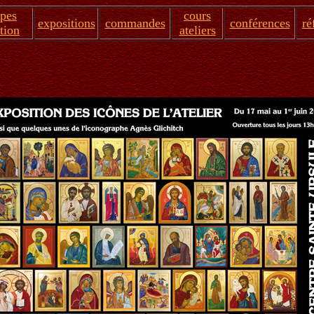
apes
cours
expositions
commandes
conférences
ré
tion
ateliers