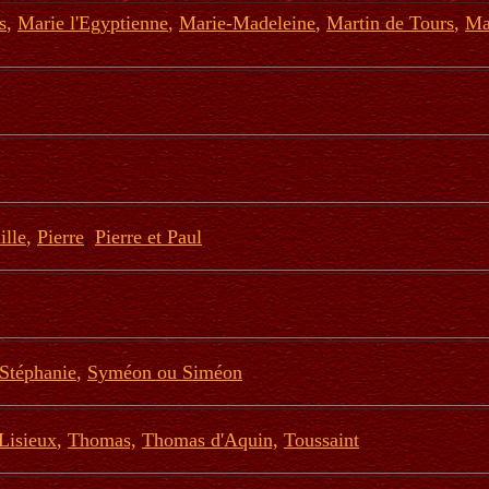
s
,
Marie l'Egyptienne
,
Marie-Madeleine
,
Martin de Tours
,
Ma
ille
,
Pierre
,
Pierre et Paul
Stéphanie
,
Syméon ou Siméon
Lisieux
,
Thomas,
Thomas d'Aquin,
Toussaint