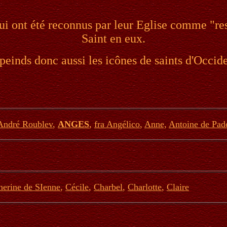
 ont été reconnus par leur Eglise comme "ress
Saint en eux.
 peinds donc aussi les icônes de saints d'Occide
André Roublev
,
ANGES
,
fra Angélico
,
Anne,
Antoine de Pad
herine de SIenne
,
Cécile
,
Charbel
,
Charlotte
,
Claire