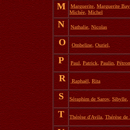
M
Marguerite
,
Marguerite Bay
Michée,
Michel
N
Nathalie
,
Nicolas
O
Ombeline,
Ouriel,
P
Paul
,
Patrick,
Paulin
,
Pétron
R
Raphaël,
Rita
S
Séraphim de Sarov,
Sibylle
,
T
Thérèse d'Avila
,
Thérèse de 