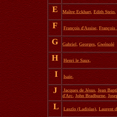
E
Maître Eckhart,
Edith Stein
F
François d'Assise,
François 
G
Gabriel,
Georges
,
Gwénolé
H
Henri le Saux,
I
Isaïe
,
J
Jacques de Jésus,
Jean Bapti
d'Arc
,
John Bradburne
,
Jose
L
Laszlo (Ladislas),
Laurent d