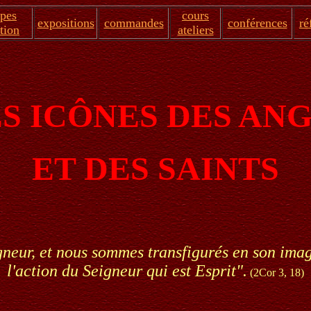
apes
cours
expositions
commandes
conférences
ré
tion
ateliers
S ICÔNES DES AN
ET DES SAINTS
igneur, et nous sommes transfigurés en son ima
l'action du Seigneur qui est Esprit".
(2Cor 3, 18)