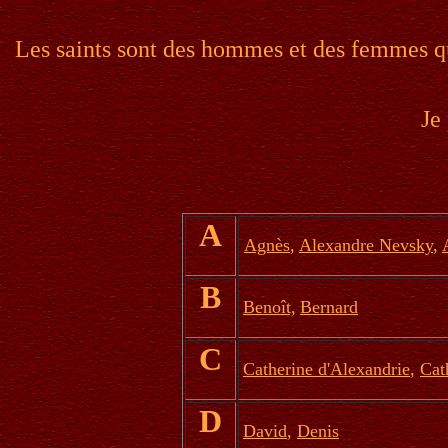
Les saints sont des hommes et des femmes qui
Je
A
Agnès
,
Alexandre Nevsky
,
B
Benoît,
Bernard
C
Catherine d'Alexandrie
,
Cat
D
David
,
Denis