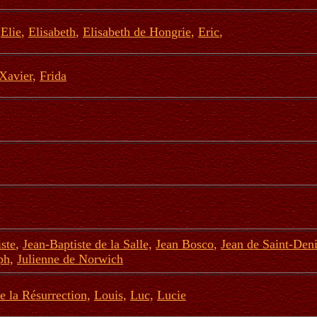
,
Elie
,
Elisabeth
,
Elisabeth de Hongrie,
Eric
,
Xavier,
Frida
ste
,
Jean-Baptiste de la Salle,
Jean Bosco
,
Jean de Saint-Den
ph,
Julienne de Norwich
e la Résurrection,
Louis,
Luc,
Lucie