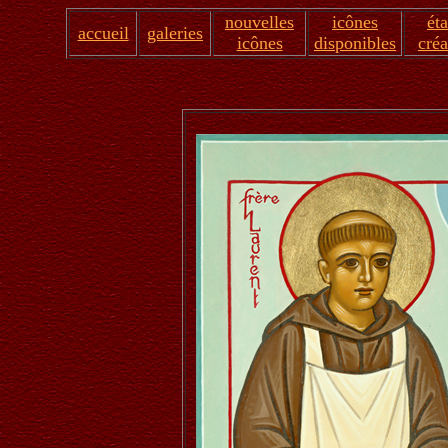
nouvelles
icônes
ét
accueil
galeries
icônes
disponibles
créa