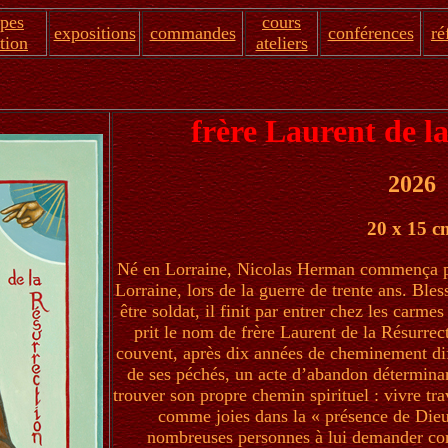
apes
cours
expositions
commandes
conférences
ré
tion
ateliers
frère Laurent de l
2026
20 x 15 c
Né en Lorraine, Nicolas Herman commença pa
Lorraine, lors de la guerre de trente ans. Bles
être soldat, il finit par entrer chez les carme
prit le nom de frère Laurent de la Résurrec
couvent, après dix années de cheminement dif
de ses péchés, un acte d’abandon déterminant v
trouver son propre chemin spirituel : vivre tr
comme joies dans la « présence de Dieu
nombreuses personnes à lui demander conse