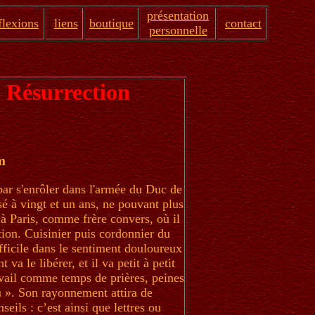
présentation
flexions
liens
boutique
contact
personnelle
a Résurrection
m
r s'enrôler dans l'armée du Duc de
sé à vingt et un ans, ne pouvant plus
s à Paris, comme frère convers, où il
tion. Cuisinier puis cordonnier du
ficile dans le sentiment douloureux
a le libérer, et il va petit à petit
avail comme temps de prières, peines
 ». Son rayonnement attira de
ils : c’est ainsi que lettres ou